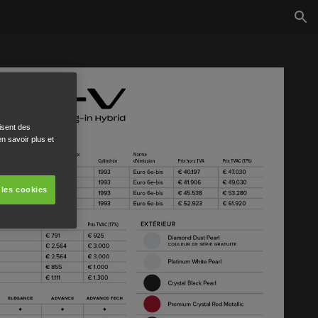
isent des
n savoir plus et
 les cookies